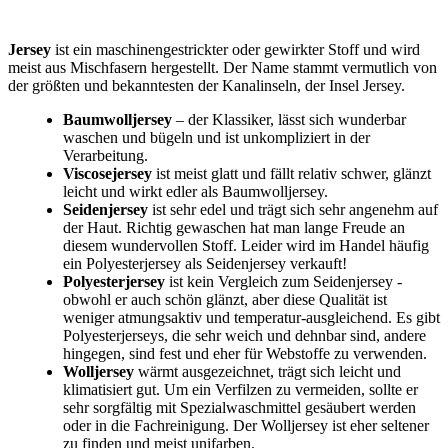
Jersey
ist ein maschinengestrickter oder gewirkter Stoff und wird
meist aus Mischfasern hergestellt. Der Name stammt vermutlich von
der größten und bekanntesten der Kanalinseln, der Insel Jersey.
Baumwolljersey
– der Klassiker, lässt sich wunderbar
waschen und bügeln und ist unkompliziert in der
Verarbeitung.
Viscosejersey
ist meist glatt und fällt relativ schwer, glänzt
leicht und wirkt edler als Baumwolljersey.
Seidenjersey
ist sehr edel und trägt sich sehr angenehm auf
der Haut. Richtig gewaschen hat man lange Freude an
diesem wundervollen Stoff. Leider wird im Handel häufig
ein Polyesterjersey als Seidenjersey verkauft!
Polyesterjersey
ist kein Vergleich zum Seidenjersey -
obwohl er auch schön glänzt, aber diese Qualität ist
weniger atmungsaktiv und temperatur-ausgleichend. Es gibt
Polyesterjerseys, die sehr weich und dehnbar sind, andere
hingegen, sind fest und eher für Webstoffe zu verwenden.
Wolljersey
wärmt ausgezeichnet, trägt sich leicht und
klimatisiert gut. Um ein Verfilzen zu vermeiden, sollte er
sehr sorgfältig mit Spezialwaschmittel gesäubert werden
oder in die Fachreinigung. Der Wolljersey ist eher seltener
zu finden und meist unifarben.