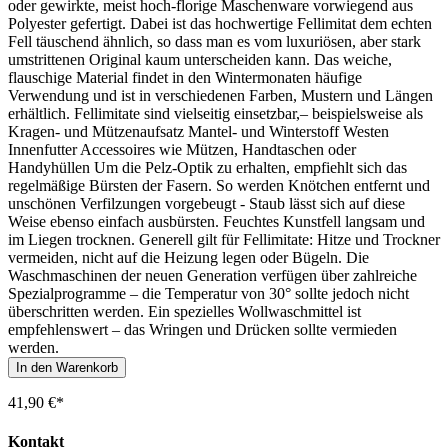
oder gewirkte, meist hoch-florige Maschenware vorwiegend aus
Polyester gefertigt. Dabei ist das hochwertige Fellimitat dem echten
Fell täuschend ähnlich, so dass man es vom luxuriösen, aber stark
umstrittenen Original kaum unterscheiden kann. Das weiche,
flauschige Material findet in den Wintermonaten häufige
Verwendung und ist in verschiedenen Farben, Mustern und Längen
erhältlich. Fellimitate sind vielseitig einsetzbar,– beispielsweise als
Kragen- und Mützenaufsatz Mantel- und Winterstoff Westen
Innenfutter Accessoires wie Mützen, Handtaschen oder
Handyhüllen Um die Pelz-Optik zu erhalten, empfiehlt sich das
regelmäßige Bürsten der Fasern. So werden Knötchen entfernt und
unschönen Verfilzungen vorgebeugt - Staub lässt sich auf diese
Weise ebenso einfach ausbürsten. Feuchtes Kunstfell langsam und
im Liegen trocknen. Generell gilt für Fellimitate: Hitze und Trockner
vermeiden, nicht auf die Heizung legen oder Bügeln. Die
Waschmaschinen der neuen Generation verfügen über zahlreiche
Spezialprogramme – die Temperatur von 30° sollte jedoch nicht
überschritten werden. Ein spezielles Wollwaschmittel ist
empfehlenswert – das Wringen und Drücken sollte vermieden
werden.
In den Warenkorb
41,90 €*
Kontakt