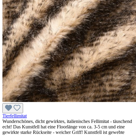
Tierfellimitat
Wunderschönes, dicht gewirktes, italienisches Fellimitat - täuschend
echt! Das Kunstfell hat eine Floorlänge von ca. 3-5 cm und eine
gewirkte starke Rückseite - weicher Griff! Kunstfell ist gewebte