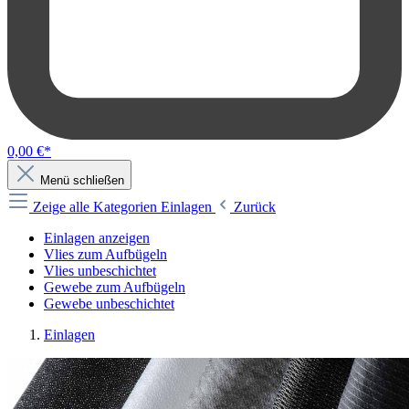
0,00 €*
Menü schließen
Zeige alle Kategorien
Einlagen
Zurück
Einlagen anzeigen
Vlies zum Aufbügeln
Vlies unbeschichtet
Gewebe zum Aufbügeln
Gewebe unbeschichtet
Einlagen