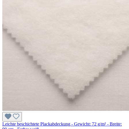
Leichte beschichtete Plackabdeckung - Gewicht: 72 g/m² - Breite: