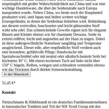
ursprünglich mit großer Wahrscheinlichkeit aus China und war eine
wichtige Handelsware, die über die Seidenstraße nach Europa
transportiert wurde. Neben China, wo heute noch der Hauptanteil
produziert wird, sind Japan und Indien weitere wichtige
Erzeugerländer, in denen der Seidenbau betrieben wird. Bekleidung
aus diesem wertvollen, hauchzarten und leicht glänzenden Stoff
wirkt sehr edel. Das schmeichelnde Gewebe eignet sich für elegante
Blusen und Kleider ebenso wie für charmante Dessous. Seide ist
extrem reißfest, leicht und angenehm auf der Haut zu tragen. Dabei
ist diese außergewöhnliche Naturfaser saugfähig und Temperatur
ausgleichend. Dieser edle, aber empfindliche Stoff verdient auch
eine besondere, gefühlvolle Pflege: Handwäsche mit
Spezialwaschmittel oder mit neutral oder alkalisch-basierte Seife bei
höchstens 30° C. Mit einem trockenen Tuch auf links nicht über
150° C bügeln. Reiben, wringen und schleudern vermeiden ebenso
wie das Trocknen durch direkte Sonneneinstrahlung.
In den Warenkorb
51,45 €*
Kontakt
Nietzschmann & Hildebrandt ist ein deutsches Familienunternehmen
in hanseatischer Tradition und Teil der NH Textil Group mit den