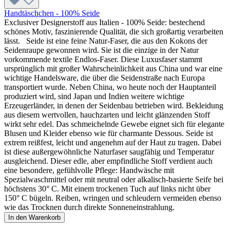
Handtäschchen - 100% Seide
Exclusiver Designerstoff aus Italien - 100% Seide: bestechend
schönes Motiv, faszinierende Qualität, die sich großartig verarbeiten
lässt. Seide ist eine feine Natur-Faser, die aus den Kokons der
Seidenraupe gewonnen wird. Sie ist die einzige in der Natur
vorkommende textile Endlos-Faser. Diese Luxusfaser stammt
ursprünglich mit großer Wahrscheinlichkeit aus China und war eine
wichtige Handelsware, die über die Seidenstraße nach Europa
transportiert wurde. Neben China, wo heute noch der Hauptanteil
produziert wird, sind Japan und Indien weitere wichtige
Erzeugerländer, in denen der Seidenbau betrieben wird. Bekleidung
aus diesem wertvollen, hauchzarten und leicht glänzenden Stoff
wirkt sehr edel. Das schmeichelnde Gewebe eignet sich für elegante
Blusen und Kleider ebenso wie für charmante Dessous. Seide ist
extrem reißfest, leicht und angenehm auf der Haut zu tragen. Dabei
ist diese außergewöhnliche Naturfaser saugfähig und Temperatur
ausgleichend. Dieser edle, aber empfindliche Stoff verdient auch
eine besondere, gefühlvolle Pflege: Handwäsche mit
Spezialwaschmittel oder mit neutral oder alkalisch-basierte Seife bei
höchstens 30° C. Mit einem trockenen Tuch auf links nicht über
150° C bügeln. Reiben, wringen und schleudern vermeiden ebenso
wie das Trocknen durch direkte Sonneneinstrahlung.
In den Warenkorb