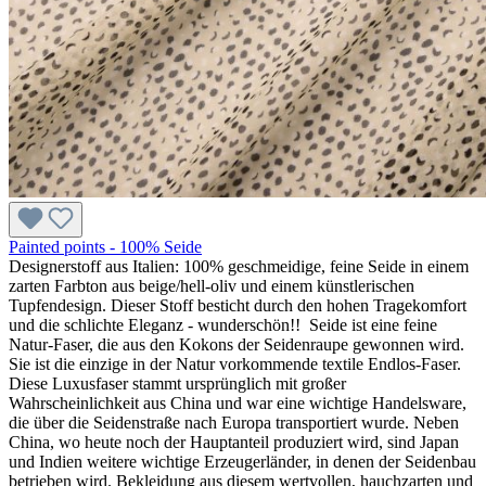
Painted points - 100% Seide
Designerstoff aus Italien: 100% geschmeidige, feine Seide in einem
zarten Farbton aus beige/hell-oliv und einem künstlerischen
Tupfendesign. Dieser Stoff besticht durch den hohen Tragekomfort
und die schlichte Eleganz - wunderschön!! Seide ist eine feine
Natur-Faser, die aus den Kokons der Seidenraupe gewonnen wird.
Sie ist die einzige in der Natur vorkommende textile Endlos-Faser.
Diese Luxusfaser stammt ursprünglich mit großer
Wahrscheinlichkeit aus China und war eine wichtige Handelsware,
die über die Seidenstraße nach Europa transportiert wurde. Neben
China, wo heute noch der Hauptanteil produziert wird, sind Japan
und Indien weitere wichtige Erzeugerländer, in denen der Seidenbau
betrieben wird. Bekleidung aus diesem wertvollen, hauchzarten und