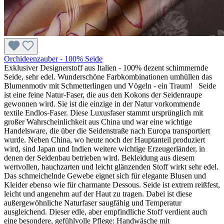
Orchideenzauber - 100% Seide
Exklusiver Designerstoff aus Italien - 100% dezent schimmernde
Seide, sehr edel. Wunderschöne Farbkombinationen umhüllen das
Blumenmotiv mit Schmetterlingen und Vögeln - ein Traum! Seide
ist eine feine Natur-Faser, die aus den Kokons der Seidenraupe
gewonnen wird. Sie ist die einzige in der Natur vorkommende
textile Endlos-Faser. Diese Luxusfaser stammt ursprünglich mit
großer Wahrscheinlichkeit aus China und war eine wichtige
Handelsware, die über die Seidenstraße nach Europa transportiert
wurde. Neben China, wo heute noch der Hauptanteil produziert
wird, sind Japan und Indien weitere wichtige Erzeugerländer, in
denen der Seidenbau betrieben wird. Bekleidung aus diesem
wertvollen, hauchzarten und leicht glänzenden Stoff wirkt sehr edel.
Das schmeichelnde Gewebe eignet sich für elegante Blusen und
Kleider ebenso wie für charmante Dessous. Seide ist extrem reißfest,
leicht und angenehm auf der Haut zu tragen. Dabei ist diese
außergewöhnliche Naturfaser saugfähig und Temperatur
ausgleichend. Dieser edle, aber empfindliche Stoff verdient auch
eine besondere, gefühlvolle Pflege: Handwäsche mit