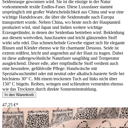
Seidenraupe gewonnen wird. Sie ist die einzige in der Natur
vorkommende textile Endlos-Faser. Diese Luxusfaser stammt
ursprünglich mit großer Wahrscheinlichkeit aus China und war eine
wichtige Handelsware, die über die Seidenstraße nach Europa
transportiert wurde. Neben China, wo heute noch der Hauptanteil
produziert wird, sind Japan und Indien weitere wichtige
Erzeugerländer, in denen der Seidenbau betrieben wird. Bekleidung
aus diesem wertvollen, hauchzarten und leicht glänzenden Stoff
wirkt sehr edel. Das schmeichelnde Gewebe eignet sich für elegante
Blusen und Kleider ebenso wie für charmante Dessous. Seide ist
extrem reißfest, leicht und angenehm auf der Haut zu tragen. Dabei
ist diese außergewöhnliche Naturfaser saugfähig und Temperatur
ausgleichend. Dieser edle, aber empfindliche Stoff verdient auch
eine besondere, gefühlvolle Pflege: Handwäsche mit
Spezialwaschmittel oder mit neutral oder alkalisch-basierte Seife bei
höchstens 30° C. Mit einem trockenen Tuch auf links nicht über
150° C bügeln. Reiben, wringen und schleudern vermeiden ebenso
wie das Trocknen durch direkte Sonneneinstrahlung.
In den Warenkorb
47,25 €*